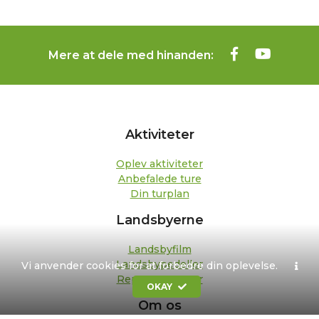
Mere at dele med hinanden:
Aktiviteter
Oplev aktiviteter
Anbefalede ture
Din turplan
Landsbyerne
Landsbyfilm
Landsbypedeller
Vi anvender cookies for at forbedre din oplevelse.
Repræsentanter
OKAY
Om os