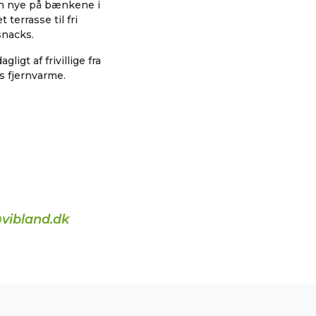
an nye på bænkene i
terrasse til fri
snacks.
igt af frivillige fra
s fjernvarme.
vibland.dk