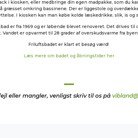
ck i kiosken, eller medbringe din egen madpakke, som du k
å græsset omkring bassinene. Der er liggestole og overdækket 
ttelse. I kiosken kan man købe kolde læskedrikke, slik, is og 
ad er fra 1969 og er løbende blevet renoveret. Det drives til dagl
. Vandet er opvarmet til 28 grader af overskudsvarme fra byen
Friluftsbadet er klart et besøg værd!
Læs mere om badet og åbningstider her
ejl eller mangler, venligst skriv til os på
vibland@