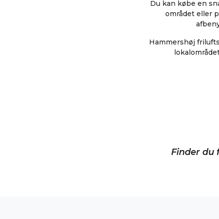
Du kan købe en sna
området eller p
afbeny
Hammershøj friluftsb
lokalområdet
Finder du f