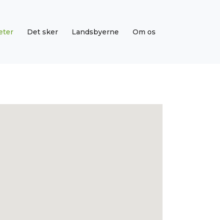
eter
Det sker
Landsbyerne
Om os