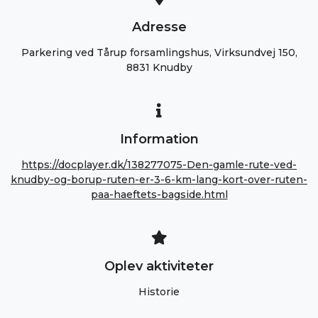
Adresse
Parkering ved Tårup forsamlingshus, Virksundvej 150,
8831 Knudby
Information
https://docplayer.dk/138277075-Den-gamle-rute-ved-
knudby-og-borup-ruten-er-3-6-km-lang-kort-over-ruten-
paa-haeftets-bagside.html
Oplev aktiviteter
Historie