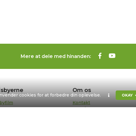
Mere at dele med hinanden:
sbyerne
Om os
anvender cookies for at forbedre din oplevelse.
OKAY
byfilm
Kontakt
bypedeller
Formål og strategi
sentanter
Bestyrelse