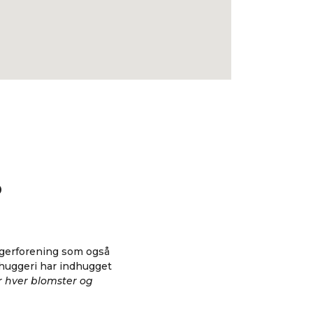
p
orgerforening som også
nhuggeri har indhugget
r hver blomster og