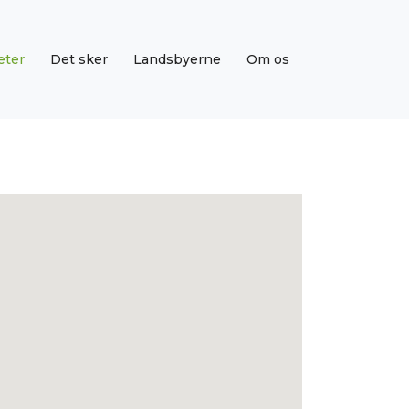
eter
Det sker
Landsbyerne
Om os