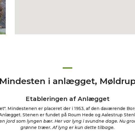
Mindesten i anlægget, Møldru
Etableringen af Anlægget
et". Mindestenen er placeret der i 1953, af den daværende B
f Anlægget. Stenen er fundet på Roum Hede og Aalestrup Ste
en jord som lyngen bær. Her var lyng i svundne dage. Nu gro
grønne træer. Af lyng er kun dette tilbage.