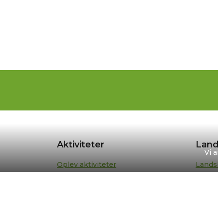
Aktiviteter
Land
Vi 
Oplev aktiviteter
Lands
Anbefalede ture
Lands
Din turplan
Repræ