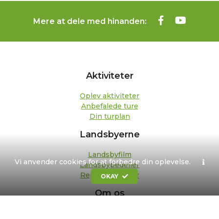
Mere at dele med hinanden:
Aktiviteter
Oplev aktiviteter
Anbefalede ture
Din turplan
Landsbyerne
Landsbyfilm
Vi anvender cookies for at forbedre din oplevelse.
Landsbypedeller
Repræsentanter
OKAY
Om os
Kontakt