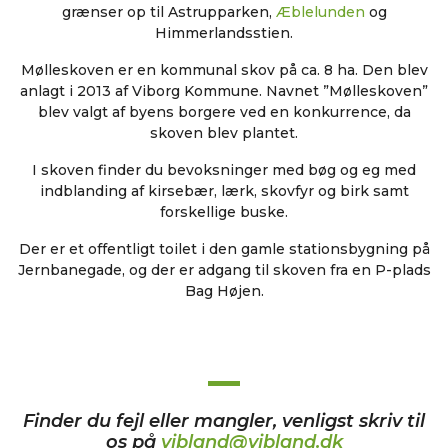
grænser op til Astrupparken,
Æblelunden
og
Himmerlandsstien.
Mølleskoven er en kommunal skov på ca. 8 ha. Den blev
anlagt i 2013 af Viborg Kommune.
Navnet ”Mølleskoven”
blev valgt af byens borgere ved en konkurrence, da
skoven blev plantet.
I skoven finder du bevoksninger med bøg og eg med
indblanding af kirsebær, lærk, skovfyr og birk samt
forskellige buske.
D
er er et offentligt toilet i den gamle stationsbygning på
Jernbanegade, og der er
adgang til skoven fra en
P-plads
Bag Højen.
Finder du fejl eller mangler, venligst skriv til
os på
vibland@vibland.dk