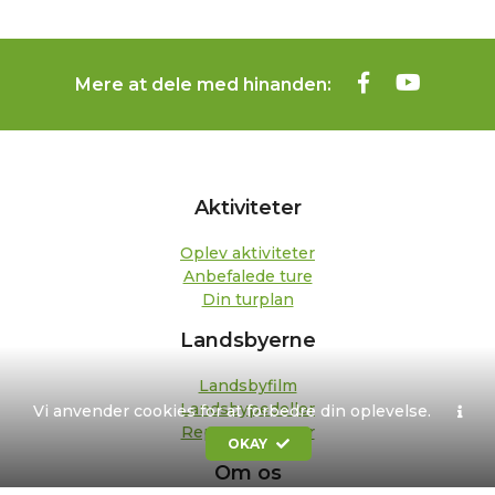
Mere at dele med hinanden:
Aktiviteter
Oplev aktiviteter
Anbefalede ture
Din turplan
Landsbyerne
Landsbyfilm
Landsbypedeller
Vi anvender cookies for at forbedre din oplevelse.
Repræsentanter
OKAY
Om os