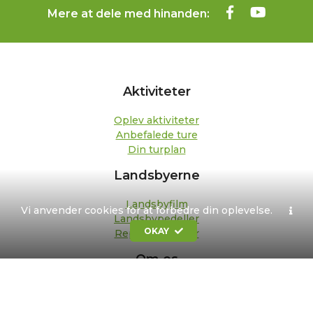
Mere at dele med hinanden:
Aktiviteter
Oplev aktiviteter
Anbefalede ture
Din turplan
Landsbyerne
Landsbyfilm
Vi anvender cookies for at forbedre din oplevelse.
Landsbypedeller
OKAY
Repræsentanter
Om os
Kontakt
Formål og strategi