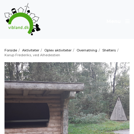
Menu
Forside
/
Aktiviteter
/
Oplev aktiviteter
/
Overnatning
/
Shelters
/
Karup Frederiks, ved Alhedestien