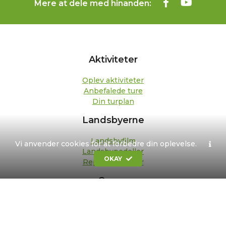
Mere at dele med hinanden:
Aktiviteter
Oplev aktiviteter
Anbefalede ture
Din turplan
Landsbyerne
Landsbyfilm
Vi anvender cookies for at forbedre din oplevelse.
Landsbypedeller
OKAY
Repræsentanter
Om os
Kontakt
Formål og strategi
Bestyrelse