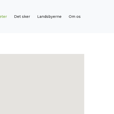
eter
Det sker
Landsbyerne
Om os