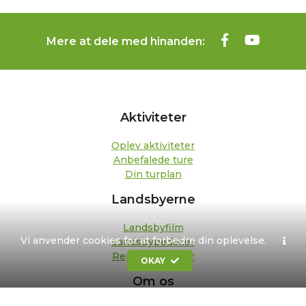
Mere at dele med hinanden:
Aktiviteter
Oplev aktiviteter
Anbefalede ture
Din turplan
Landsbyerne
Landsbyfilm
Vi anvender cookies for at forbedre din oplevelse.
Landsbypedeller
Repræsentanter
OKAY
Om os