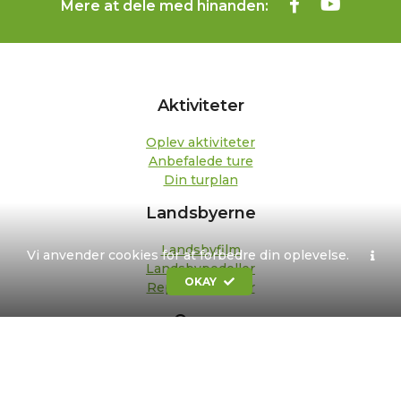
Mere at dele med hinanden:
Aktiviteter
Oplev aktiviteter
Anbefalede ture
Din turplan
Landsbyerne
Landsbyfilm
Vi anvender cookies for at forbedre din oplevelse.
Landsbypedeller
OKAY
Repræsentanter
Om os
Kontakt
Formål og strategi
Bestyrelse