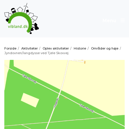
Menu
Forside
/
Aktiviteter
/
Oplev aktiviteter
/
Historie
/
Områder og høje
/
Jyndovnen/langdysse ved Tjele Skovvej