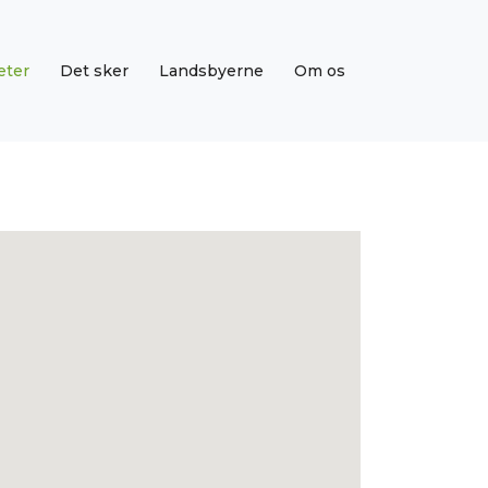
eter
Det sker
Landsbyerne
Om os