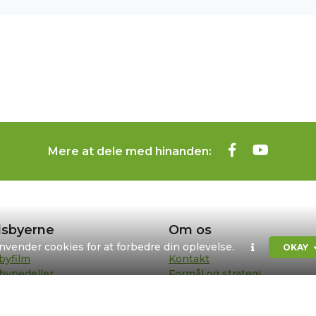
Mere at dele med hinanden:
sbyerne
Om os
anvender cookies for at forbedre din oplevelse.
OKAY
byfilm
Kontakt
bypedeller
Formål og strategi
sentanter
Bestyrelse