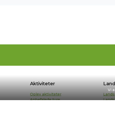
Aktiviteter
Land
Vi 
Oplev aktiviteter
Lands
Anbefalede ture
Lands
Din turplan
Repræ