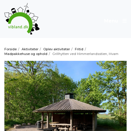
Menu
Forside
/
Aktiviteter
/
Oplev aktiviteter
/
Fritid
/
Madpakkehuse og ophold
/
Grillhytten ved Himmerlandsstien, Hvam