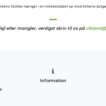
irkens klokke hænger i en klokkestabel op mod kirkens østgav
ejl eller mangler, venligst skriv til os på
vibland@
Information
up