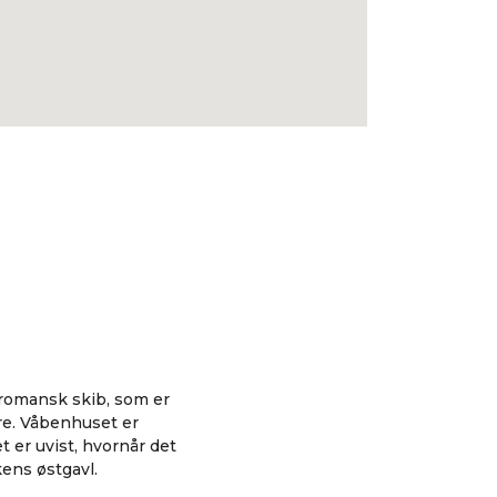
nromansk skib, som er
re. Våbenhuset er
t er uvist, hvornår det
ens østgavl.