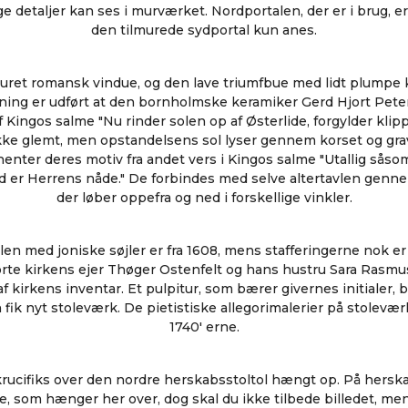
 detaljer kan ses i murværket. Nordportalen, der er i brug, e
den tilmurede sydportal kun anes.
muret romansk vindue, og den lave triumfbue med lidt plumpe k
ning er udført at den bornholmske keramiker Gerd Hjort Pete
af Kingos salme "Nu rinder solen op af Østerlide, forgylder kli
ikke glemt, men opstandelsens sol lyser gennem korset og grav
 henter deres motiv fra andet vers i Kingos salme "Utallig sås
 er Herrens nåde." De forbindes med selve altertavlen gennem 
der løber oppefra og ned i forskellige vinkler.
en med joniske søjler er fra 1608, mens stafferingerne nok er 
te kirkens ejer Thøger Ostenfelt og hans hustru Sara Rasmu
f kirkens inventar. Et pulpitur, som bærer givernes initialer, b
 fik nyt stoleværk. De pietistiske allegorimalerier på stolevæ
1740' erne.
krucifiks over den nordre herskabsstoltol hængt op. På herska
ede, som hænger her over, dog skal du ikke tilbede billedet, men 