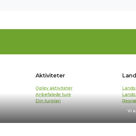
Aktiviteter
Land
Oplev aktiviteter
Lands
Anbefalede ture
Lands
Din turplan
Repræ
Vi 
VibLand.dk © 2026