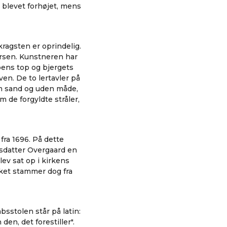
r blevet forhøjet, mens
ragsten er oprindelig.
rsen. Kunstneren har
ppens top og bjergets
en. De to lertavler på
om sand og uden måde,
de forgyldte stråler,
fra 1696. På dette
sdatter Overgaard en
lev sat op i kirkens
rket stammer dog fra
bsstolen står på latin:
den, det forestiller".