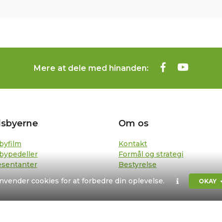
Mere at dele med hinanden:
sbyerne
Om os
byfilm
Kontakt
bypedeller
Formål og strategi
sentanter
Bestyrelse
anvender cookies for at forbedre din oplevelse.
OKAY