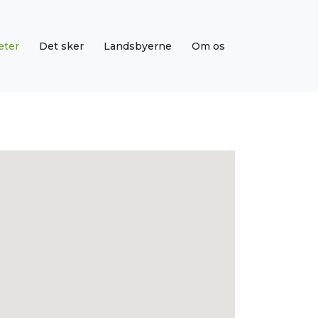
eter
Det sker
Landsbyerne
Om os