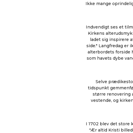
Ikke mange oprindelige
Indvendigt ses et til
Kirkens alterudsmyk
ladet sig inspirere 
side." Langfredag er 
alterbordets forside
som havets dybe vand
Selve prædikestol
tidspunkt gemmenfør
større renovering a
vestende, og kirken
I 1702 blev det store 
"Ær altid Kristi bill