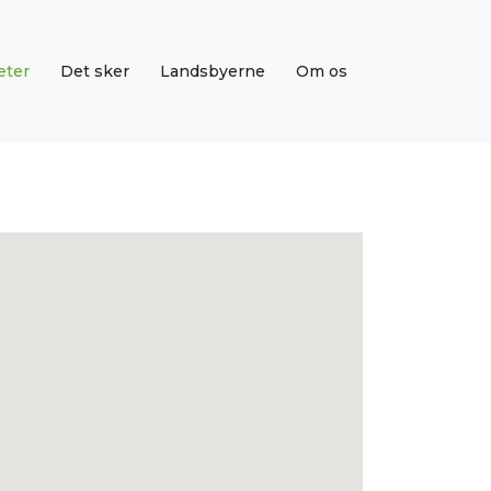
eter
Det sker
Landsbyerne
Om os