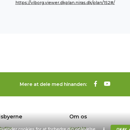
https://viborg.viewer.dkplan.niras.dk/plan/152#/
Mere at dele med hinanden:
sbyerne
Om os
byfilm
Kontakt
anvender cookies for at forbedre din oplevelse.
OKAY