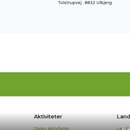
Tolstrupvej , 8832 Ulbjerg
Aktiviteter
Land
Oplev aktiviteter
Lands
Vi 