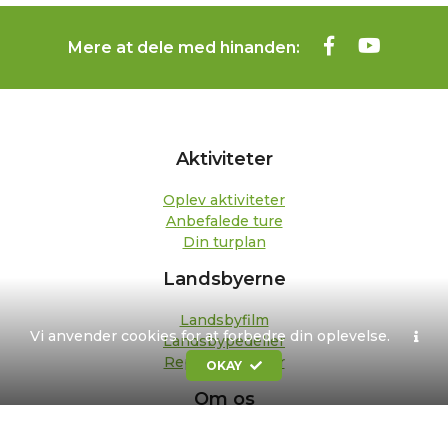
Mere at dele med hinanden:
Aktiviteter
Oplev aktiviteter
Anbefalede ture
Din turplan
Landsbyerne
Landsbyfilm
Vi anvender cookies for at forbedre din oplevelse.
Landsbypedeller
Repræsentanter
OKAY
Om os
Kontakt