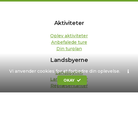
Aktiviteter
Oplev aktiviteter
Anbefalede ture
Din turplan
Landsbyerne
Vi anvender cookies for at forbedre din oplevelse.
Landsbyfilm
Landsbypedeller
OKAY
Repræsentanter
Om os
Kontakt
Formål og strategi
Bestyrelse