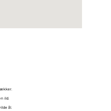
lækker.
 ild.
lde ål.