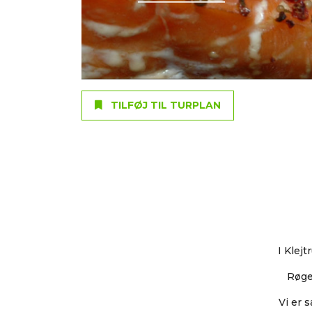
TILFØJ TIL TURPLAN
I Klej
Røge
Vi er 