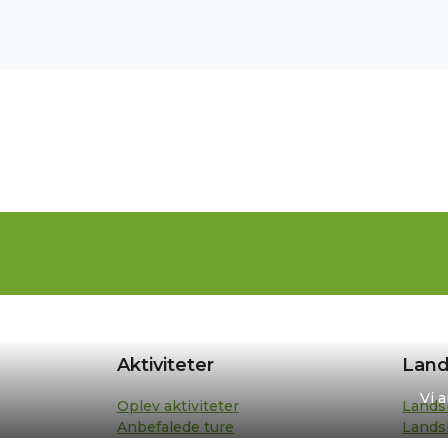
Aktiviteter
Land
Vi 
Oplev aktiviteter
Lands
Anbefalede ture
Lands
Din turplan
Repræ