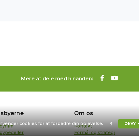
Mere at dele med hinanden:
sbyerne
Om os
anvender cookies for at forbedre din oplevelse.
OKAY
byfilm
Kontakt
bypedeller
Formål og strategi
sentanter
Bestyrelse