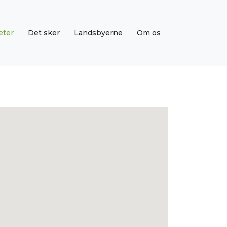
eter
Det sker
Landsbyerne
Om os