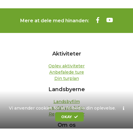
Mere at dele med hinanden:
Aktiviteter
Oplev aktiviteter
Anbefalede ture
Din turplan
Landsbyerne
Landsbyfilm
Landsbypedeller
Vi anvender cookies for at forbedre din oplevelse.
Repræsentanter
OKAY
Om os