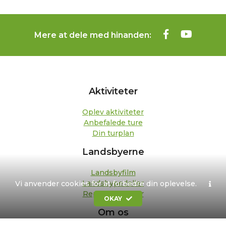
Mere at dele med hinanden:
Aktiviteter
Oplev aktiviteter
Anbefalede ture
Din turplan
Landsbyerne
Landsbyfilm
Landsbypedeller
Vi anvender cookies for at forbedre din oplevelse.
Repræsentanter
OKAY
Om os