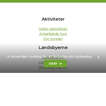
Aktiviteter
Oplev aktiviteter
Anbefalede ture
Din turplan
Landsbyerne
Vi anvender cookies for at forbedre din oplevelse.
Landsbyfilm
Landsbypedeller
OKAY
Repræsentanter
Om os
Kontakt
Formål og strategi
Bestyrelse